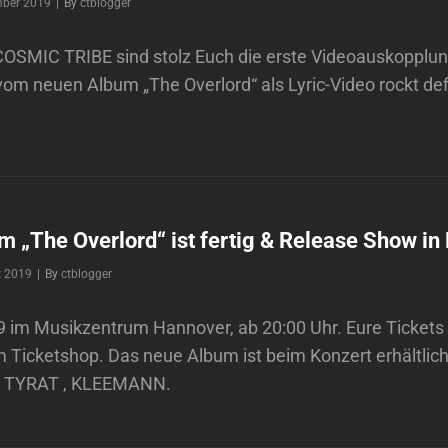
Byline
mber 2019
|
By
ctblogger
 COSMIC TRIBE sind stolz Euch die erste Videoauskopplun
om neuen Album „The Overlord“ als Lyric-Video rockt def
 „The Overlord“ ist fertig & Release Show in
Byline
t 2019
|
By
ctblogger
 im Musikzentrum Hannover, ab 20:00 Uhr. Eure Tickets d
m Ticketshop. Das neue Album ist beim Konzert erhältlich
: TYRAT , KLEEMANN.