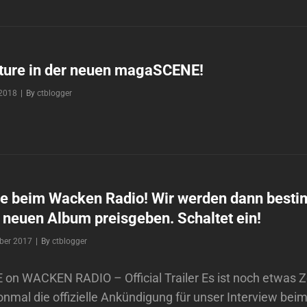
ature in der neuen magaSCENE!
Byline
 2018
|
By
ctblogger
be beim Wacken Radio! Wir werden dann best
 neuen Album preisgeben. Schaltet ein!
Byline
ber 2017
|
By
ctblogger
on WACKEN RADIO – Official Trailer Es ist noch etwas Z
onmal die offizielle Ankündigung für unser Interview be