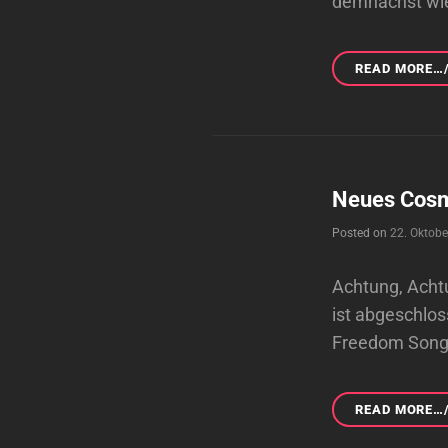
demnächst wi
READ MORE…
Neues Cosm
Posted on
22. Oktob
Achtung, Acht
ist abgeschlos
Freedom Song, 
READ MORE…