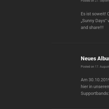
Posted on
27. Septe
Es ist soweit!
„Sunny Days“ v
and share!!!
Neues Album
Posted on
17. Augus
Am 30.10.2019
hier in unsere
Supportbands