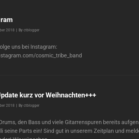
gram
Byline
ber 2018
|
By
ctblogger
folge uns bei Instagram:
nstagram.com/cosmic_tribe_band
Update kurz vor Weihnachten+++
Byline
ber 2018
|
By
ctblogger
 Drums, den Bass und viele Gitarrenspuren bereits aufg
Olli seine Parts ein! Sind gut in unserem Zeitplan und mel