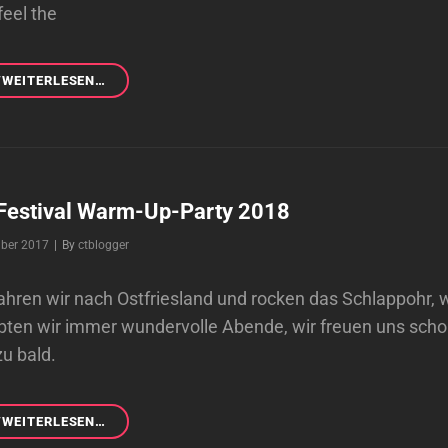
feel the
COSMIC
/WEITERLESEN…
TRIBE
BEIM
WACKEN
RADIO!
WIR
WERDEN
Festival Warm-Up-Party 2018
DANN
Byline
ber 2017
|
By
ctblogger
BESTIMMT
SCHON
DETAILS
hren wir nach Ostfriesland und rocken das Schlappohr, w
ZUM
ebten wir immer wundervolle Abende, wir freuen uns scho
NEUEN
u bald.
ALBUM
PREISGEBEN.
SCHALTET
EIN!
ROCK
/WEITERLESEN…
HARD-