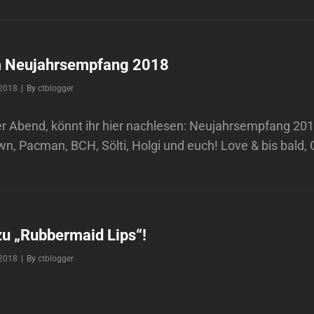
TRIBE-
ALBUM
FÜR
2019
GEPLANT!
 Neujahrsempfang 2018
Byline
 2018
|
By
ctblogger
ler Abend, könnt ihr hier nachlesen: Neujahrsempfang 20
n, Pacman, BCH, Sölti, Holgi und euch! Love & bis bald, 
zu „Rubbermaid Lips“!
Byline
 2018
|
By
ctblogger