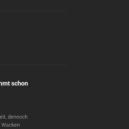
immt schon
eit, dennoch
im Wacken