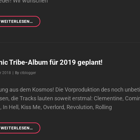
eder! Wir wünschen
+++STUDIO
/WEITERLESEN…
UPDATE
KURZ
VOR
WEIHNACHTEN+++
ic Tribe-Album für 2019 geplant!
Byline
er 2018
|
By
ctblogger
ung aus dem Kosmos! Die Vorproduktion des noch unbet
sen, die Tracks lauten soweit erstmal: Clementine, Com
In Hell, Kiss Me, Overlord, Revolution, Rolling
NEUES
/WEITERLESEN…
COSMIC