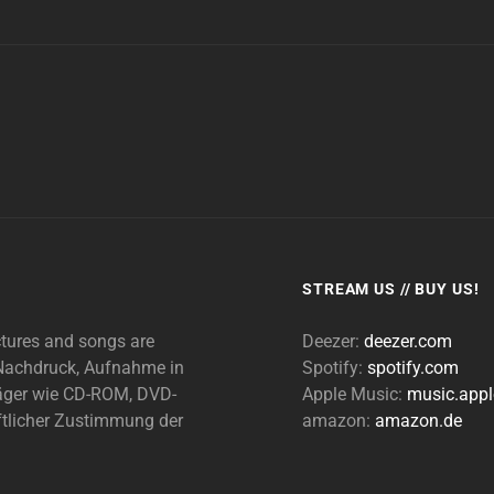
FESTIVAL
WARM-
UP-
PARTY
2018
STREAM US // BUY US!
ctures and songs are
Deezer:
deezer.com
n Nachdruck, Aufnahme in
Spotify:
spotify.com
träger wie CD-ROM, DVD-
Apple Music:
music.app
ftlicher Zustimmung der
amazon:
amazon.de