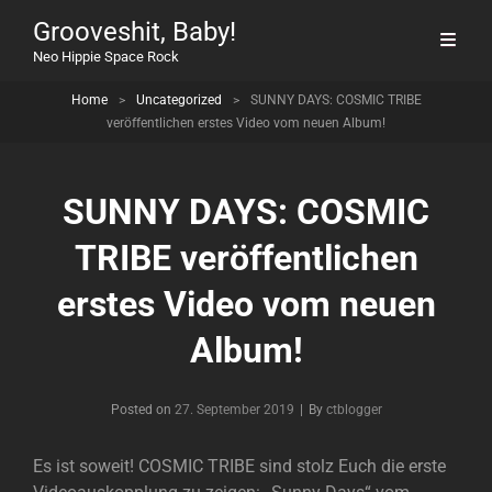
Grooveshit, Baby!
Neo Hippie Space Rock
Home
>
Uncategorized
>
SUNNY DAYS: COSMIC TRIBE
veröffentlichen erstes Video vom neuen Album!
SUNNY DAYS: COSMIC
TRIBE veröffentlichen
erstes Video vom neuen
Album!
Byline
Posted on
27. September 2019
|
By
ctblogger
Es ist soweit! COSMIC TRIBE sind stolz Euch die erste