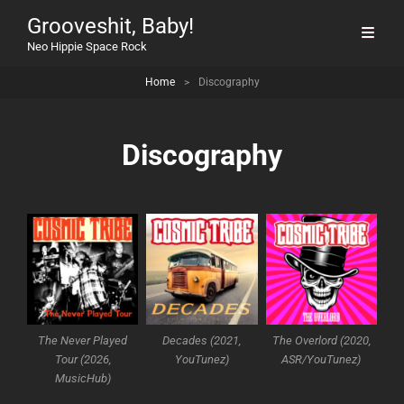
Grooveshit, Baby!
Neo Hippie Space Rock
Home
>
Discography
Discography
The Never Played
Decades (2021,
The Overlord (2020,
Tour (2026,
YouTunez)
ASR/YouTunez)
MusicHub)