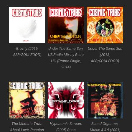
Gravity (2016,
Under The Same Sun,
Under The Same Sun
ASR/SOULFOOD)
US-Radio Mix by Beau
(2013,
Hill (Promo-Single,
ASR/SOULFOOD)
2014)
The Ultimate Truth
Hypersonic Scream
Sound Orgasms,
About Love, Passion
(2005, Rosa
Music & Art (2001,