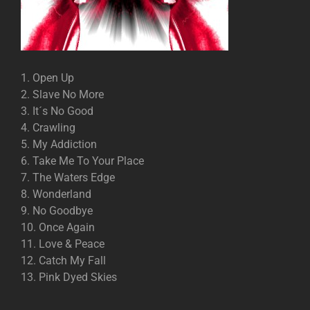
1. Open Up
2. Slave No More
3. It´s No Good
4. Crawling
5. My Addiction
6. Take Me To Your Place
7. The Waters Edge
8. Wonderland
9. No Goodbye
10. Once Again
11. Love & Peace
12. Catch My Fall
13. Pink Dyed Skies