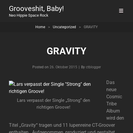
Grooveshit, Baby!
Neo Hippie Space Rock
Home
>
Uncategorized
>
GRAVITY
GRAVITY
Byline
Posted on
26. Oktober 2015
|
By
ctblogger
Das
neue
Cosmic
Lars verpasst der Single „Strong“ den
Tribe
richtigen Groove!
Album
wird den
Titel „Gravity“ tragen und 11 lupenreine CT-Groover
enthalten . Aufgenommen, produziert und gestaltet