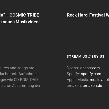
avigation
Next
Post
Me“ – COSMIC TRIBE
Rock Hard-Festival 
en neues Musikvideo!
STREAM US // BUY US!
ctures and songs are
Deezer:
deezer.com
n Nachdruck, Aufnahme in
Spotify:
spotify.com
träger wie CD-ROM, DVD-
Apple Music:
music.app
ftlicher Zustimmung der
amazon:
amazon.de