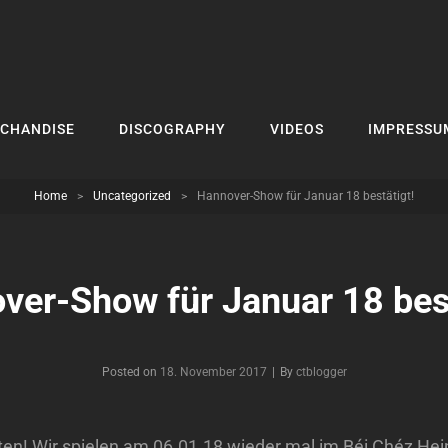
CHANDISE
DISCOGRAPHY
VIDEOS
IMPRESSU
Home
>
Uncategorized
>
Hannover-Show für Januar 18 bestätigt!
ver-Show für Januar 18 best
Byline
Posted on
18. November 2017
|
By
ctblogger
en! Wir spielen am 06.01.18 wieder mal im Béi Chéz Hei